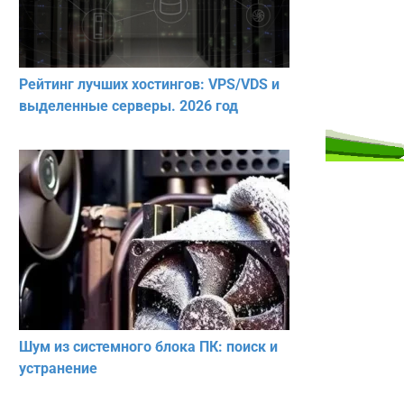
Рейтинг лучших хостингов: VPS/VDS и
выделенные серверы. 2026 год
Шум из системного блока ПК: поиск и
устранение