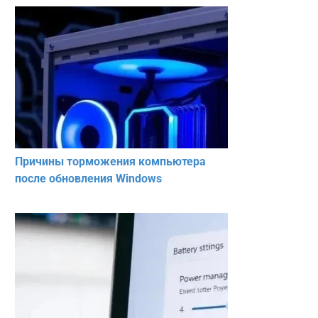
Причины торможения компьютера
после обновления Windows