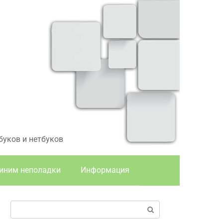
буков и нетбуков
иним неполадки
Информация
Поиск: