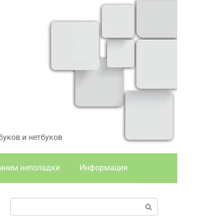
буков и нетбуков
иним неполадки
Информация
Поиск: