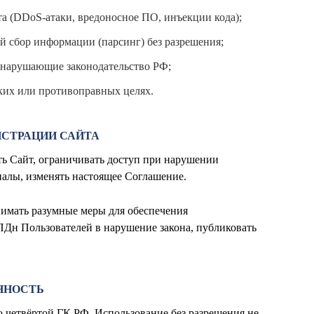
а (DDoS-атаки, вредоносное ПО, инъекции кода);
й сбор информации (парсинг) без разрешения;
, нарушающие законодательство РФ;
ких или противоправных целях.
ИСТРАЦИИ САЙТА
ть Сайт, ограничивать доступ при нарушении
алы, изменять настоящее Соглашение.
нимать разумные меры для обеспечения
 ПДн Пользователей в нарушение закона, публиковать
ННОСТЬ
ю четвёртой ГК РФ. Использование без разрешения не