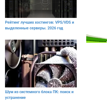
Рейтинг лучших хостингов: VPS/VDS и
выделенные серверы. 2026 год
Шум из системного блока ПК: поиск и
устранение