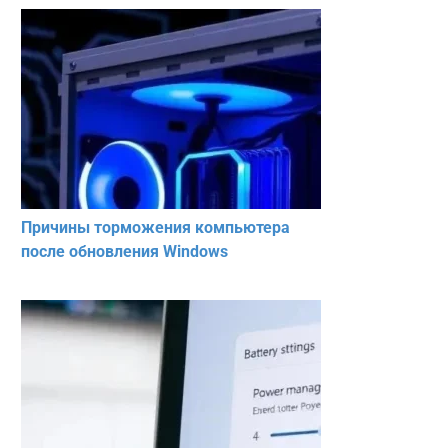
Причины торможения компьютера
после обновления Windows