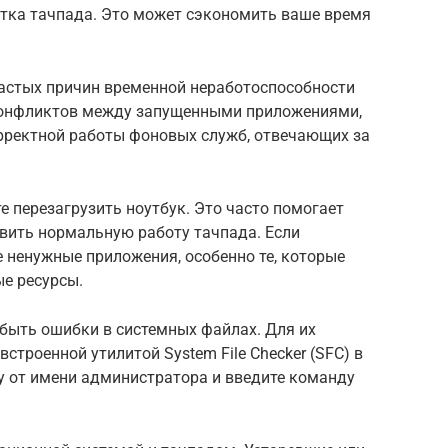
стка тачпада. Это может сэкономить ваше время
астых причин временной неработоспособности
 конфликтов между запущенными приложениями,
рректной работы фоновых служб, отвечающих за
 перезагрузить ноутбук. Это часто помогает
овить нормальную работу тачпада. Если
е ненужные приложения, особенно те, которые
е ресурсы.
 быть ошибки в системных файлах. Для их
троенной утилитой System File Checker (SFC) в
у от имени администратора и введите команду