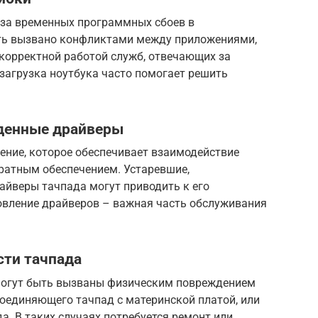
-за временных программных сбоев в
ыть вызвано конфликтами между приложениями,
корректной работой служб, отвечающих за
загрузка ноутбука часто помогает решить
жденные драйверы
ение, которое обеспечивает взаимодействие
ратным обеспечением. Устаревшие,
йверы тачпада могут приводить к его
новление драйверов – важная часть обслуживания
сти тачпада
могут быть вызваны физическим повреждением
соединяющего тачпад с материнской платой, или
а. В таких случаях потребуется ремонт или