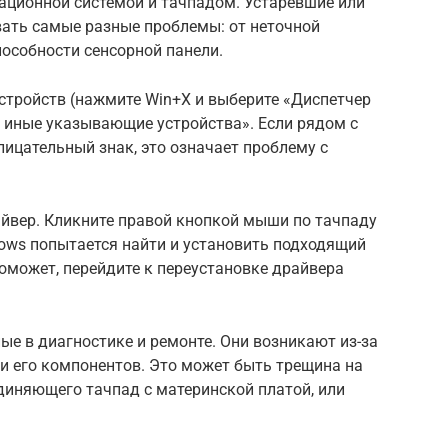
ационной системой и тачпадом. Устаревшие или
ать самые разные проблемы: от неточной
особности сенсорной панели.
стройств (нажмите Win+X и выберите «Диспетчер
и иные указывающие устройства». Если рядом с
ицательный знак, это означает проблему с
айвер. Кликните правой кнопкой мыши по тачпаду
dows попытается найти и установить подходящий
поможет, перейдите к переустановке драйвера
е в диагностике и ремонте. Они возникают из-за
и его компонентов. Это может быть трещина на
диняющего тачпад с материнской платой, или