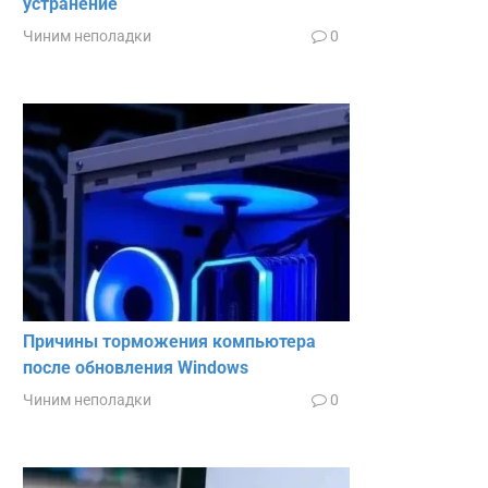
устранение
Чиним неполадки
0
Причины торможения компьютера
после обновления Windows
Чиним неполадки
0