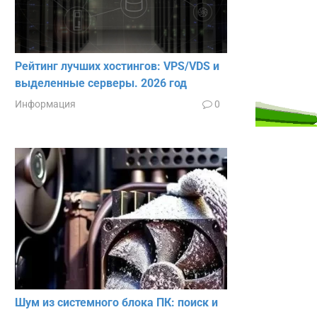
Рейтинг лучших хостингов: VPS/VDS и
выделенные серверы. 2026 год
Информация
0
Шум из системного блока ПК: поиск и