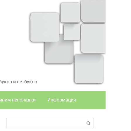
буков и нетбуков
иним неполадки
Информация
Поиск: