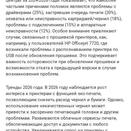
центры за 2024-2026 годы показывает, что наиболее
частыми причинами поломок являются проблемы с
драйверами (25%), застрявшая очередь печати (20%),
нехватка или неисправность картриджей/чернил (18%),
проблемы с подключением (15%) и аппаратные
неисправности (12%). Особое внимание привлекают
случаи, связанные с прошивкой принтеров, как,
например, у пользователей HP Officejet 7720, где
возникали проблемы с распознаванием принтера по
USB после обновления прошивки. Это подчеркивает
важность осторожности при обновлении прошивки и
возможности отката к предыдущей версии в случае
возникновения проблем.
Тренды 2026 года: В 2026 году наблюдается рост
интереса к принтерам с функцией эко-печати,
позволяющим снизить расход чернил и бумаги. Однако,
использование некачественных чернил может
привести к засорению печатающей головки и другим
проблемам. Развиваются облачные сервисы печати,
обеспечивающие доступ к документам с любого
устройства. Увеличивается спрос на принтеры с