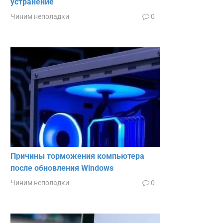
устранение
Чиним неполадки
0
Причины торможения компьютера
после обновления Windows
Чиним неполадки
0