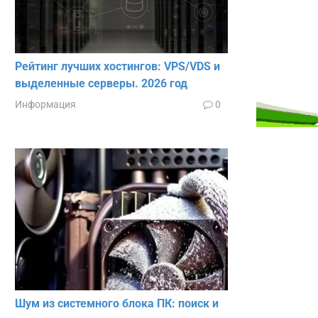
Рейтинг лучших хостингов: VPS/VDS и
выделенные серверы. 2026 год
Информация
0
Шум из системного блока ПК: поиск и