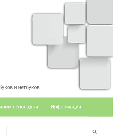
буков и нетбуков
иним неполадки
Информация
Поиск: