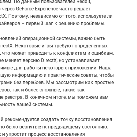
облем. По данным пользователей Reddit,
 через GeForce Experience часто решает
tX. Поэтому, независимо от того, используете ли
 драйверов – первый шаг к решению проблемы.
обновлений операционной системы, важно быть
rectX. Некоторые игры требуют определенных
ы, что может приводить к конфликтам и ошибкам.
 не меняет версию DirectX, но устанавливает
димые для работы некоторых приложений. Наша
ющую информацию и практические советы, чтобы
рами без перебоев. Мы рассмотрим как простые
ров, так и более сложные, такие как
е реестра. В конечном итоге, мы поможем вам
ьность вашей системы.
й рекомендуется создать точку восстановления
жно было вернуться к предыдущему состоянию.
 и упростит процесс восстановления