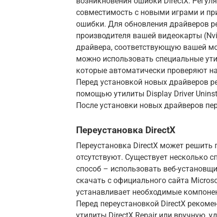
возникновения ошибки DirectX. Регул
совместимость с новыми играми и пр
ошибки. Для обновления драйверов р
производителя вашей видеокарты (Nvi
драйвера, соответствующую вашей мо
можно использовать специальные утили
которые автоматически проверяют на
Перед установкой новых драйверов р
помощью утилиты Display Driver Unins
После установки новых драйверов пе
Переустановка DirectX
Переустановка DirectX может решить 
отсутствуют. Существует несколько с
способ – использовать веб-установщик
скачать с официального сайта Microso
устанавливает необходимые компонен
Перед переустановкой DirectX реком
утилиты DirectX Repair или вручную,