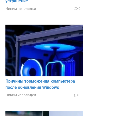
устранение
Чиним неполадки
0
Причины торможения компьютера
после обновления Windows
Чиним неполадки
0