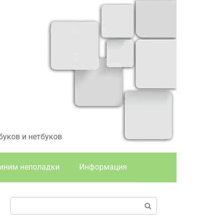
буков и нетбуков
иним неполадки
Информация
Поиск: