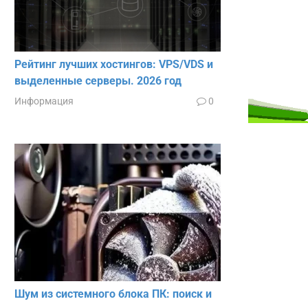
Рейтинг лучших хостингов: VPS/VDS и
выделенные серверы. 2026 год
Информация
0
Шум из системного блока ПК: поиск и