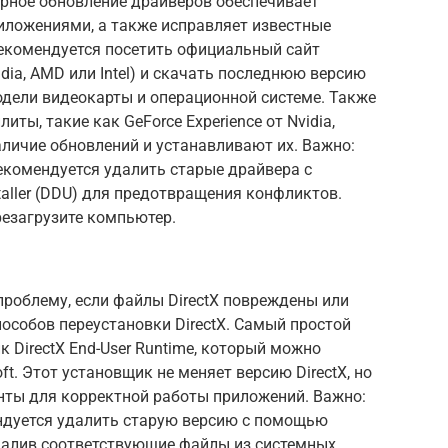
ярное обновление драйверов обеспечивает
иложениями, а также исправляет известные
екомендуется посетить официальный сайт
dia, AMD или Intel) и скачать последнюю версию
дели видеокарты и операционной системе. Также
ты, такие как GeForce Experience от Nvidia,
личие обновлений и устанавливают их. Важно:
екомендуется удалить старые драйвера с
taller (DDU) для предотвращения конфликтов.
резагрузите компьютер.
проблему, если файлы DirectX повреждены или
пособов переустановки DirectX. Самый простой
 DirectX End-User Runtime, который можно
ft. Этот установщик не меняет версию DirectX, но
ты для корректной работы приложений. Важно:
ендуется удалить старую версию с помощью
 удалив соответствующие файлы из системных