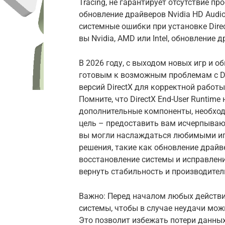
Tracing, не гарантирует отсутствие пр
обновление драйверов Nvidia HD Audio
системные ошибки при установке Direc
вы Nvidia, AMD или Intel, обновление
В 2026 году, с выходом новых игр и 
готовым к возможным проблемам с Di
версий DirectX для корректной работ
Помните, что DirectX End-User Runtime
дополнительные компоненты, необхо
цель – предоставить вам исчерпыва
вы могли наслаждаться любимыми иг
решения, такие как обновление драйве
восстановление системы и исправлени
вернуть стабильность и производител
Важно: Перед началом любых действи
системы, чтобы в случае неудачи мо
Это позволит избежать потери данных